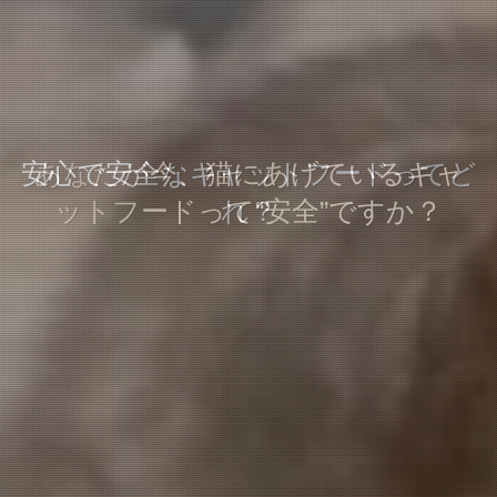
安心で安全なキャットフードってど
キャットフードはどうやって選ぶ
あなたが今、猫にあげているキャ
ットフードって“安全”ですか？
の？
れ？