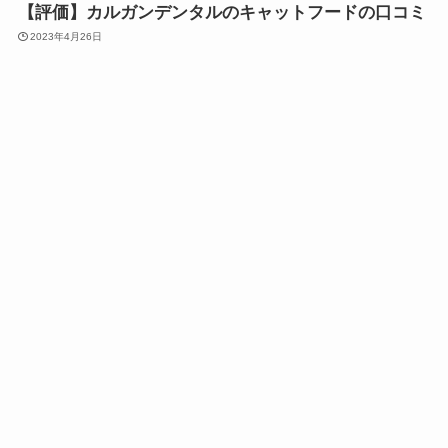
【評価】カルガンデンタルのキャットフードの口コミ
2023年4月26日
キャットフードの種類
【評判】犬猫生活(旧レガリエ)口コミをまとめまし
た。良いもの、悪いものも。
2023年4月25日